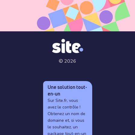
© 2026
Une solution tout-
en-un
Sur Site.fr, vous
avez le contrôle !
Obtenez un nom de
domaine et, si vous
le souhaitez, un
package tout-en-un